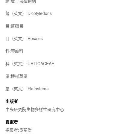
綱:雙子葉植物綱
綱（英文）:Dicotyledons
目:薔薇目
目（英文）:Rosales
科:蕁麻科
科（英文）:URTICACEAE
屬:樓梯草屬
屬（英文）:Elatostema
出版者
中央研究院生物多樣性研究中心
貢獻者
採集者:吳聖傑